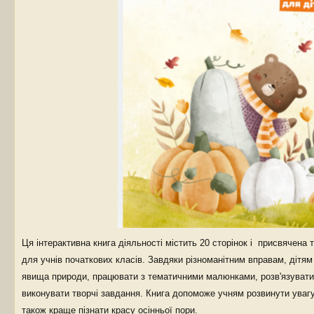
Ця інтерактивна книга діяльності містить 20 сторінок і присвячена т
для учнів початкових класів. Завдяки різноманітним вправам, дітям
явища природи, працювати з тематичними малюнками, розв'язувати
виконувати творчі завдання. Книга допоможе учням розвинути увагу,
також краще пізнати красу осінньої пори.