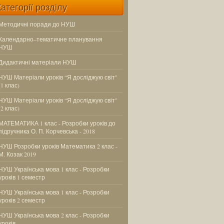
Категорії розділу
Методичні поради до НУШ
Календарно–тематичне планування
НУШ
Дидактичні матеріали НУШ
НУШ Матеріали уроків “Я досліджую світ"
(1 клас)
НУШ Матеріали уроків “Я досліджую світ"
(2 клас)
МАТЕМАТИКА 1 клас - Розробки уроків до
підручника О. П. Корчевська - 2018
НУШ Розробки уроків Математика 2 клас -
М. Козак 2019
НУШ Українська мова 1 клас - Розробки
уроків 1 семестр
НУШ Українська мова 1 клас - Розробки
уроків 2 семестр
НУШ Українська мова 2 клас - Розробки
уроків