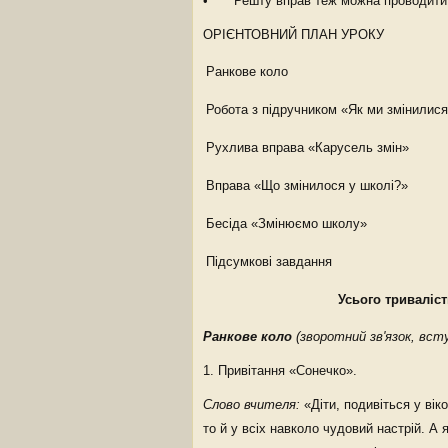
• Решту вправ теж можна проводити в 
ОРІЄНТОВНИЙ ПЛАН УРОКУ
Ранкове коло
Робота з підручником «Як ми змінилис
Рухлива вправа «Карусель змін»
Вправа «Що змінилося у школі?»
Бесіда «Змінюємо школу»
Підсумкові завдання
Усього триваліс
Ранкове коло
(зворотний зв'язок, вс
1. Привітання «Сонечко».
Слово вчителя:
«Діти, подивіться у вік
то й у всіх навколо чудовий настрій. А