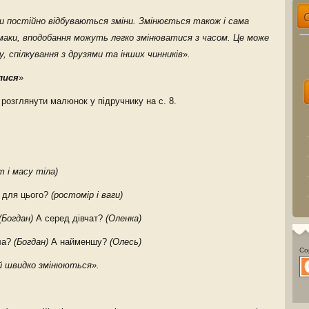
и постійно відбуваються зміни. Змінюється також і сама
смаки, вподобання можуть легко змінюватися з часом. Це може
у, спілкування з друзями та інших чинників
»
.
лися
»
розглянути малюнок у підручнику на с. 8.
т і масу тіла)
 для цього?
(ростомір і ваги)
(Богдан)
А серед дівчат?
(Оленка)
ла?
(Богдан)
А найменшу?
(Олесь)
Co
ей швидко змінюються».