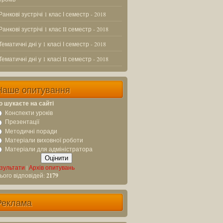
Ранкові зустрічі 1 клас І семестр - 2018
Ранкові зустрічі 1 клас II семестр - 2018
Тематичні дні у 1 класі І семестр - 2018
Тематичні дні у 1 класі II семестр - 2018
Наше опитування
 шукаєте на сайті
Конспекти уроків
Презентації
Методичні поради
Матеріали виховної роботи
Матеріали для адміністратора
зультати
|
Архів опитувань
ього відповідей:
2179
Реклама