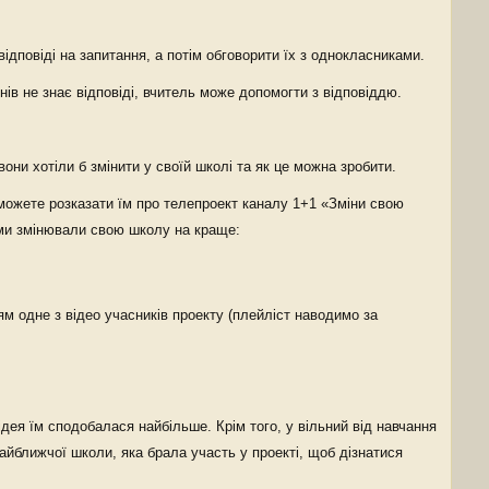
ідповіді на запитання, а потім обговорити їх з однокласниками.
нів не знає відповіді, вчитель може допомогти з відповіддю.
они хотіли б змінити у своїй школі та як це можна зробити.
 можете розказати їм про телепроект каналу 1+1 «Зміни свою
ми змінювали свою школу на краще:
м одне з відео учасників проекту (плейліст наводимо за
ідея їм сподобалася найбільше. Крім того, у вільний від навчання
айближчої школи, яка брала участь у проекті, щоб дізнатися