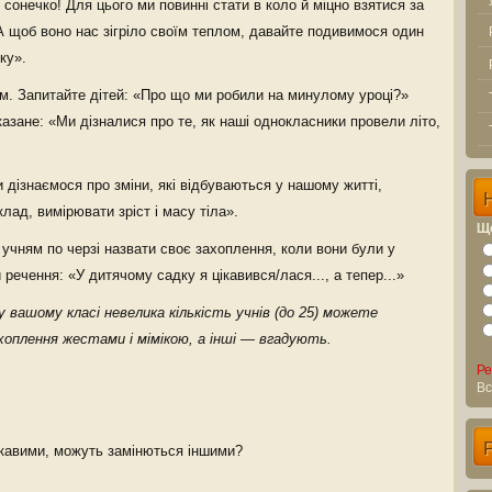
сонечко! Для цього ми повинні стати в коло й міцно взятися за
А щоб воно нас зігріло своїм теплом, давайте подивимося один
ку».
ям. Запитайте дітей: «Про що ми робили на минулому уроці?»
казане: «Ми дізналися про те, як наші однокласники провели літо,
и дізнаємося про зміни, які відбуваються у нашому житті,
лад, вимірювати зріст і масу тіла».
Що
учням по черзі назвати своє захоплення, коли вони були у
речення: «У дитячому садку я цікавився/лася..., а тепер...»
у вашому класі невелика кількість учнів (до 25) можете
хоплення жестами і мімікою, а інші — вгадують.
Ре
Вс
кавими, можуть замінються іншими?