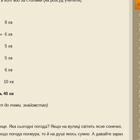
колі або за столами (на розсуд учителя).
8 хв
я»
6 хв
5 хв
5 хв
6 хв
10 хв
ть
40 хв
туп до теми, знайомство)
онце. Яка сьогодні погода? Якщо на вулиці світить ясне сонечко,
 якщо погода похмура, то й на душі якось сумно. А давайте зараз