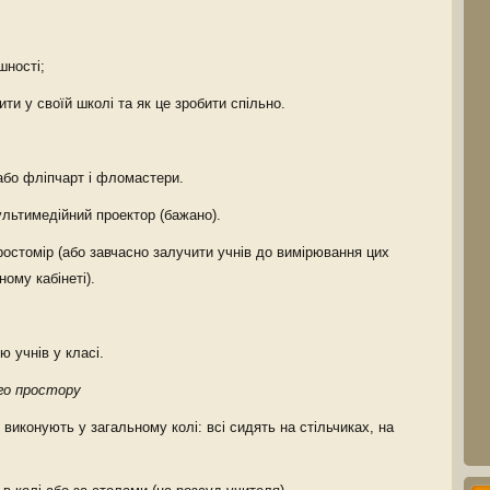
шності;
ти у своїй школі та як це зробити спільно.
бо фліпчарт і фломастери.
льтимедійний проектор (бажано).
стомір (або завчасно залучити учнів до вимірювання цих
ому кабінеті).
 учнів у класі.
ого простору
иконують у загальному колі: всі сидять на стільчиках, на