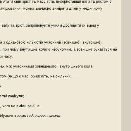
'ятати свій зріст та масу тіла, використавши ваги та ростомір
вимірювання, можна завчасно виміряти дітей у медичному
ю вагу та зріст, запропонуйте учням дослідити їх зміни у
 з однаковою кількістю учасників (зовнішнє і внутрішнє),
 при чому внутрішнє коло є нерухомим, а зовнішнє рухається на
и часу.
рах між учасниками зовнішнього і внутрішнього кола:
м (якщо є час, обчисліть, на скільки);
м;
тні канікули;
 чого не вміли раніше.
ідбулися з вами і однокласниками».