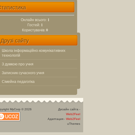
Статистика
Онлайн всього:
1
Гостей:
1
Користувачів:
0
Друзі сайту
Школа інформаційно-комунікативних
технологій
З думкою про учня
Записник сучасного учня
Сімейна педагогіка
pyright MyCorp © 2026
Дизайн сайта -
Web2Feel
Адаптация -
Web2Feel
uThemes