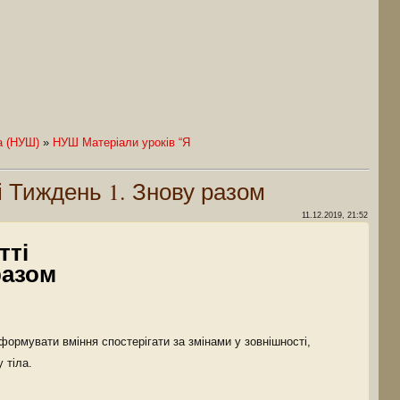
а (НУШ)
»
НУШ Матеріали уроків “Я
і Тиждень 1. Знову разом
11.12.2019, 21:52
тті
разом
формувати вміння спостерігати за змінами у зовнішності,
 тіла.