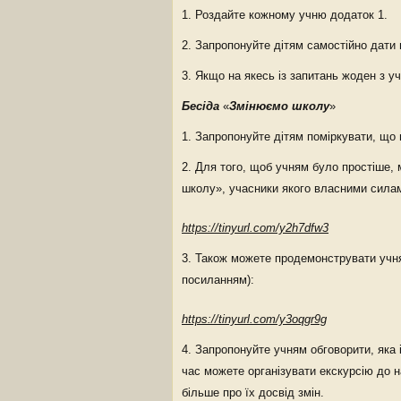
1. Роздайте кожному учню додаток 1.
2. Запропонуйте дітям самостійно дати в
3. Якщо на якесь із запитань жоден з уч
Бесіда
«
Змінюємо школу
»
1. Запропонуйте дітям поміркувати, що в
2. Для того, щоб учням було простіше,
школу», учасники якого власними сила
https://tinyurl.com/y2h7dfw3
3. Також можете продемонструвати учня
посиланням):
https://tinyurl.com/y3oqgr9g
4. Запропонуйте учням обговорити, яка 
час можете організувати екскурсію до н
більше про їх досвід змін.