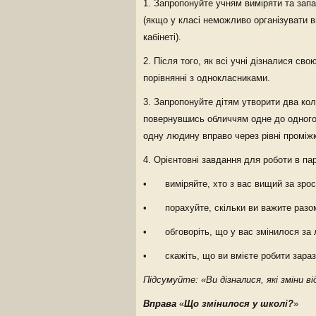
1. Запропонуйте учням виміряти та запам
(якщо у класі неможливо організувати 
кабінеті).
2. Після того, як всі учні дізналися сво
порівнянні з однокласниками.
3. Запропонуйте дітям утворити два кола
повернувшись обличчям одне до одного,
одну людину вправо через рівні проміжк
4. Орієнтовні завдання для роботи в па
• виміряйте, хто з вас вищий за зросто
• порахуйте, скільки ви важите разо
• обговоріть, що у вас змінилося за лі
• скажіть, що ви вмієте робити зараз,
Підсумуйте: «Ви дізналися, які зміни в
Вправа
«
Що змінилося у школі?
»