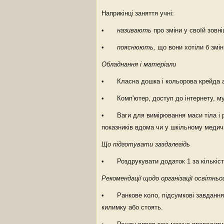
Наприкінці заняття учні:
•
називають
про зміни у своїй зовні
•
пояснюють,
що вони хотіли б зміни
Обладнання і матеріали
• Класна дошка і кольорова крейда а
• Комп'ютер, доступ до інтернету, му
• Ваги для вимірювання маси тіла і ро
показників вдома чи у шкільному медичн
Що підготувати заздалегідь
• Роздрукувати додаток 1 за кількістю
Рекомендації щодо організації освітнь
• Ранкове коло, підсумкові завдання в
килимку або стоять.