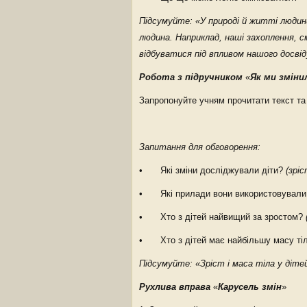
Підсумуйте: «У природі й житті людин
людина. Наприклад, наші захоплення, 
відбуватися під впливом нашого досвід
Робота з підручником
«
Як ми зміни
Запропонуйте учням прочитати текст та 
Запитання для обговорення:
• Які зміни досліджували діти?
(зріс
• Які прилади вони використовували
• Хто з дітей найвищий за зростом?
• Хто з дітей має найбільшу масу ті
Підсумуйте: «Зріст і маса тіла у діт
Рухлива вправа
«
Карусель змін
»