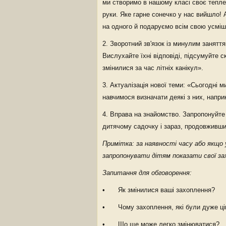
ми створимо в нашому класі своє тепле 
руки. Яке гарне сонечко у нас вийшло! 
на одного й подаруємо всім свою усміш
2. Зворотний зв'язок із минулим занятт
Вислухайте їхні відповіді, підсумуйте с
змінилися за час літніх канікул».
3. Актуалізація нової теми: «Сьогодні м
навчимося визначати деякі з них, наприк
4. Вправа на знайомство. Запропонуйте 
дитячому садочку і зараз, продовживши 
Примітка: за наявності часу або якщо 
запропонувати дітям показати свої за
Запитання для обговорення:
• Як змінилися ваші захоплення?
• Чому захоплення, які були дуже ці
• Що ще може легко змінюватися?