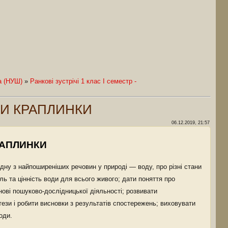
а (НУШ)
»
Ранкові зустрічі 1 клас І семестр -
ОДИ КРАПЛИНКИ
06.12.2019, 21:57
РАПЛИНКИ
одну з найпоширеніших речовин у природі — воду, про різні стани
ь та цінність води для всього живого; дати поняття про
ові пошуково-дослідницької діяльності; розвивати
тези і робити висновки з результатів спостережень; виховувати
оди.