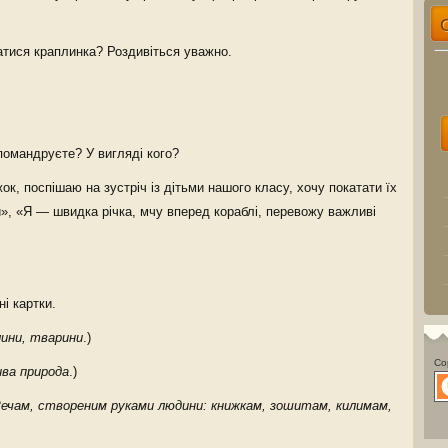
атися краплинка? Роздивіться уважно.
помандруєте? У вигляді кого?
ок, поспішаю на зустріч із дітьми нашого класу, хочу покатати їх
й», «Я — швидка річка, мчу вперед кораблі, перевожу важливі
і картки.
ини, тварини
.)
Co
ва природа
.)
ечам, створеним руками людини: книжкам, зошитам, килимам,