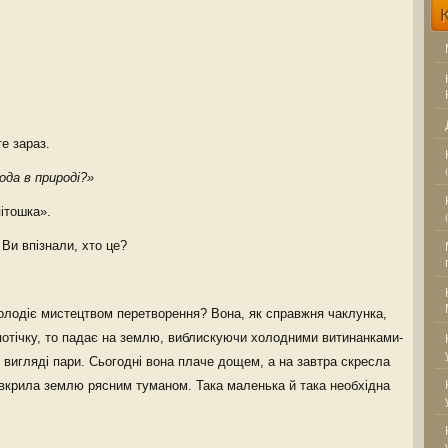
е зараз.
ода в природі?»
ітошка».
 Ви впізнали, хто це?
олодіє мистецтвом перетворення? Вона, як справжня чаклунка,
потічку, то падає на землю, виблискуючи холодними витинанками-
у вигляді пари. Сьогодні вона плаче дощем, а на завтра скресла
вкрила землю рясним туманом. Така маленька й така необхідна