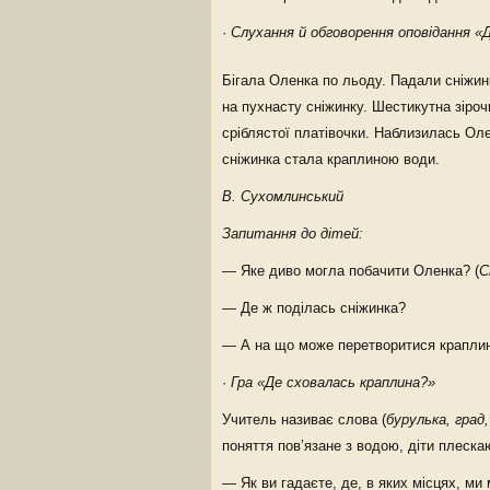
·
Слухання й обговорення оповідання «
Бігала Оленка по льоду. Падали сніжинк
на пухнасту сніжинку. Шестикутна зірочк
сріблястої платівочки. Наблизилась Оле
сніжинка стала краплиною води.
В. Сухомлинський
Запитання до дітей:
— Яке диво могла побачити Оленка? (
С
— Де ж поділась сніжинка?
— А на що може перетворитися краплин
·
Гра «Де сховалась краплина?»
Учитель називає слова (
бурулька, град
поняття пов’язане з водою, діти плеска
— Як ви гадаєте, де, в яких місцях, ми