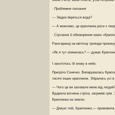
·
Проблемне питання
— Звідки береться вода?
— А можливо, це краплинка роси з тво
·
Слухання й обговорення казки «Крапл
Рано-вранці на квіточці троянди прокин
«Як я тут опинилась? — думає Краплинк
І захотілось їй знову в небо.
Пригріло Сонечко. Випарувалась Крапли
тисячі інших краплинок. Зібрались усі 
— Чого це ви заховали мене від людей?
Вдарила вогняна стріла, загримів грім
Краплинка на землю.
— Дякую тобі, Краплинко,— промовила 