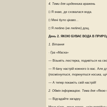
4. Теми для щоденника вражень
□ Я знаю, де сховалася вода.
□ Мені було цікаво...
□ Я люблю (не люблю) дощ.
День 2. ЯКОЮ БУВАЄ ВОДА В ПРИРО
1. Вітання
·
Гра «Маска»
— Візьміть люстерка, подивіться на своє
— Я бачу настрій кожного із вас. Але для
(
посміхнутися, торкнутися носика, щі
— А тепер покажіть свій настрій!
2. Обмін інформацією. Тема дня «Якою 
— Відгадайте загадку.
Мене п’ють, мене ллють, усім потрібна 