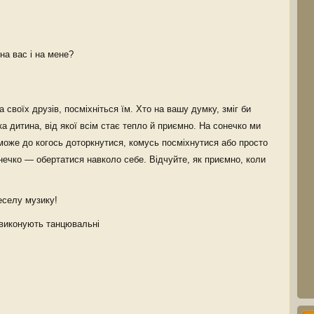
на вас і на мене?
своїх друзів, посміхніться їм. Хто на вашу думку, зміг би
а дитина, від якої всім стає тепло й приємно. На сонечко ми
 може до когось доторкнутися, комусь посміхнутися або просто
нечко — обертатися навколо себе. Відчуйте, як приємно, коли
еселу музику!
 виконують танцювальні