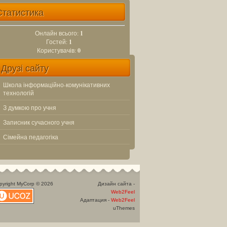
Статистика
Онлайн всього:
1
Гостей:
1
Користувачів:
0
Друзі сайту
Школа інформаційно-комунікативних
технологій
З думкою про учня
Записник сучасного учня
Сімейна педагогіка
pyright MyCorp © 2026
Дизайн сайта -
Web2Feel
Адаптация -
Web2Feel
uThemes