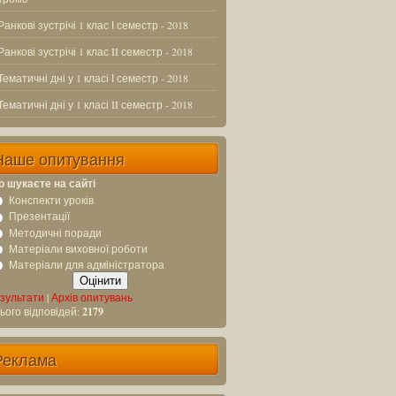
Ранкові зустрічі 1 клас І семестр - 2018
Ранкові зустрічі 1 клас II семестр - 2018
Тематичні дні у 1 класі І семестр - 2018
Тематичні дні у 1 класі II семестр - 2018
Наше опитування
 шукаєте на сайті
Конспекти уроків
Презентації
Методичні поради
Матеріали виховної роботи
Матеріали для адміністратора
зультати
|
Архів опитувань
ього відповідей:
2179
Реклама