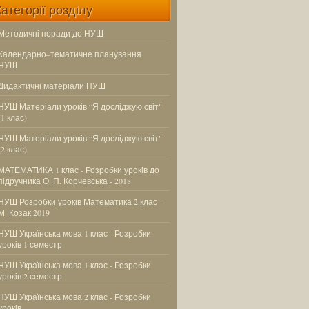
Категорії розділу
Методичні поради до НУШ
Календарно–тематичне планування
НУШ
Дидактичні матеріали НУШ
НУШ Матеріали уроків “Я досліджую світ"
(1 клас)
НУШ Матеріали уроків “Я досліджую світ"
(2 клас)
МАТЕМАТИКА 1 клас - Розробки уроків до
підручника О. П. Корчевська - 2018
НУШ Розробки уроків Математика 2 клас -
М. Козак 2019
НУШ Українська мова 1 клас - Розробки
уроків 1 семестр
НУШ Українська мова 1 клас - Розробки
уроків 2 семестр
НУШ Українська мова 2 клас - Розробки
уроків