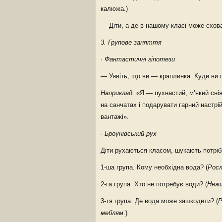
калюжа.)
— Діти, а де в нашому класі може схов
3. Групове заняття
·
Фантастичні гіпотези
— Уявіть, що ви — краплинка. Куди ви 
Наприклад
: «Я — пухнастий, м’який сніж
на санчатах і подарувати гарний настрі
вантажі».
·
Броунівський рух
Діти рухаються класом, шукають потрібн
1-ша група. Кому необхідна вода? (
Росл
2-га група. Хто не потребує води? (
Нежи
3-тя група. Де вода може зашкодити? (
Р
меблям
.)