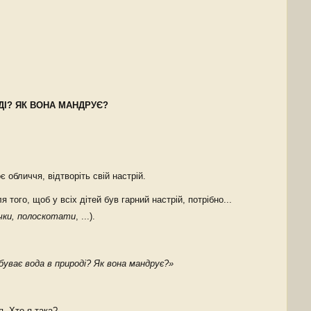
ДІ? ЯК ВОНА МАНДРУЄ?
 обличчя, відтворіть свій настрій.
 того, щоб у всіх дітей був гарний настрій, потрібно...
чки, полоскотати
, ...).
буває вода в природі? Як вона мандрує?»
я. Хто я така?