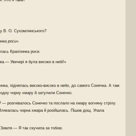
ру В. О. Сухомлинського?
инка роси»
улась Краплинка роси.
а.— Увечері я була високо в небі!»
нка, піднялась високо-високо в небо, до самого Сонечка. А там
в одну чорну хмару й затулили Сонечко.
 — розгнівалось Сонечко та послало на хмару вогняну стрілу.
. Злякалась чорна хмара й розійшлась. Пішов дощ. Упала
Земля.— Я так скучила за тобою.