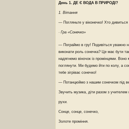
День 1. ДЕ Є ВОДА В ПРИРОДІ?
1. Вітання
— Погляньте у віконечко! Хто дивиться 
·
Гра «Сонечко»
— Пограймо в гру! Подивіться уважно на 
виконати роль сонечка? Це має бути так
надягнемо віночок із промінцями. Воно
поглянути. Ми будемо йти по колу, а со
тебе зігріває сонечко!
— Потанцюймо з нашим сонечком під в
Звучить музика, діти разом з учителем
рухи.
Сонце, сонце, сонечко,
Золоте проміння.