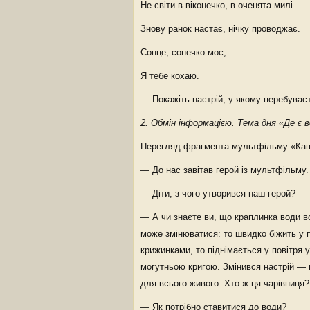
Не світи в віконечко, в оченята милі.
Знову ранок настає, нічку проводжає.
Сонце, сонечко моє,
Я тебе кохаю.
— Покажіть настрій, у якому перебуваєт
2. Обмін інформацією. Тема дня «Де є в
Перегляд фрагмента мультфільму «Кап
— До нас завітав герой із мультфільму.
— Діти, з чого утворився наш герой?
— А чи знаєте ви, що краплинка води в
може змінюватися: то швидко біжить у 
крижинками, то піднімається у повітря 
могутньою кригою. Змінився настрій — 
для всього живого. Хто ж ця чарівниця?
— Як потрібно ставитися до води?