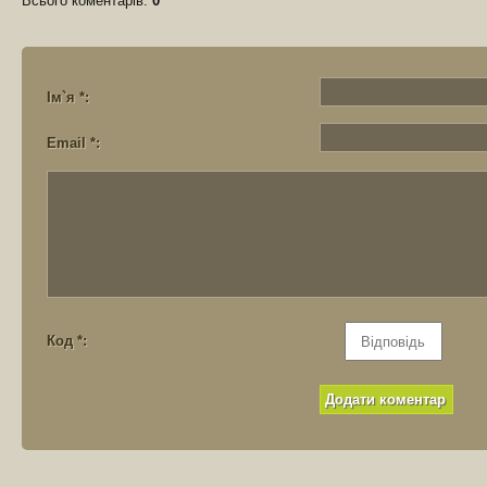
Всього коментарів
:
0
Ім`я *:
Email *:
Код *: