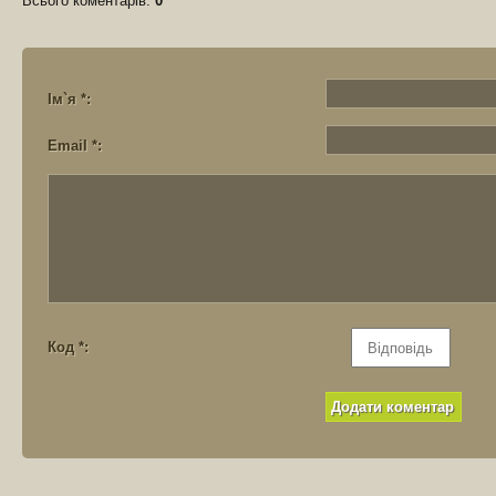
Всього коментарів
:
0
Ім`я *:
Email *:
Код *: