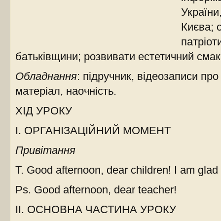
України
Києва; 
патріот
батьківщини; розвивати естетичний смак 
Обладнання
: підручник, відеозаписи пр
матеріал, наочність.
ХІД УРОКУ
І. ОРГАНІЗАЦІЙНИЙ МОМЕНТ
Привітання
Т. Good afternoon, dear children! I am glad
Ps. Good afternoon, dear teacher!
ІІ. ОСНОВНА ЧАСТИНА УРОКУ