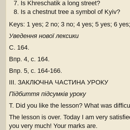
Is Khreschatik a long street?
Is a chestnut tree a symbol of Kyiv?
Keys: 1 yes; 2 no; 3 no; 4 yes; 5 yes; 6 yes;
Уведення нової лексики
С. 164.
Впр. 4, с. 164.
Впр. 5, с. 164-166.
ІІІ. ЗАКЛЮЧНА ЧАСТИНА УРОКУ
Підбиття підсумків уроку
Т. Did you like the lesson? What was difficu
The lesson is over. Today I am very satisfi
you very much! Your marks are.