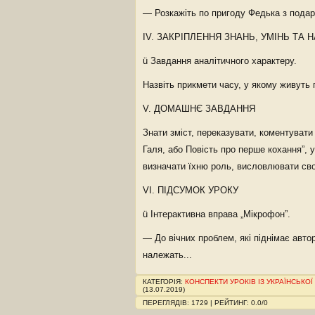
— Розкажіть по пригоду Федька з подар
IV. ЗАКРІПЛЕННЯ ЗНАНЬ, УМІНЬ ТА 
ü Завдання аналітичного характеру.
Назвіть прикмети часу, у якому живуть г
V. ДОМАШНЄ ЗАВДАННЯ
Знати зміст, переказувати, коментувати 
Галя, або Повість про перше кохання”, у
визначати їхню роль, висловлювати сво
VI. ПІДСУМОК УРОКУ
ü Інтерактивна вправа „Мікрофон”.
— До вічних проблем, які піднімає автор
належать...
КАТЕГОРІЯ
:
КОНСПЕКТИ УРОКІВ ІЗ УКРАЇНСЬКОЇ
(13.07.2019)
ПЕРЕГЛЯДІВ
:
1729
|
РЕЙТИНГ
:
0.0
/
0