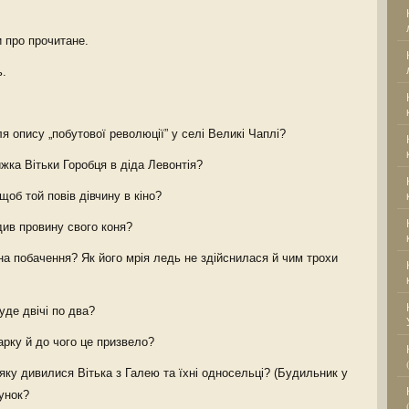
 про прочитане.
ь.
я опису „побутової революції” у селі Великі Чаплі?
жка Вітьки Горобця в діда Левонтія?
об той повів дівчину в кіно?
див провину свого коня?
на побачення? Як його мрія ледь не здійснилася й чим трохи
уде двічі по два?
арку й до чого це призвело?
яку дивилися Вітька з Галею та їхні односельці? (Будильник у
лунок?