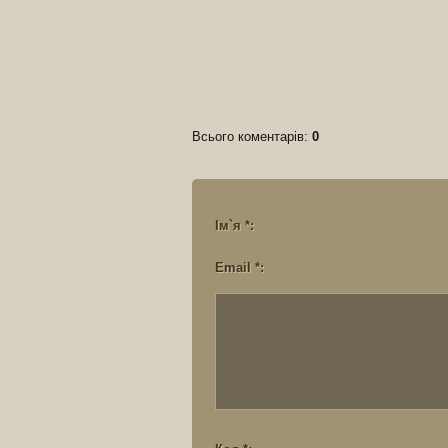
Всього коментарів
:
0
Ім`я *:
Email *: