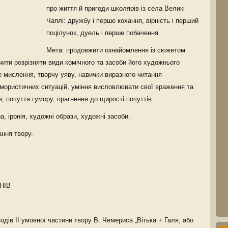
про життя й пригоди школярів із села Великі
Чаплі: дружбу і перше кохання, вірність і перший
поцілунок, дуель і перше побачення
Мета: продовжити ознайомлення із сюжетом
ити розрізняти види комічного та засоби його художнього
е мислення, творчу уяву, навички виразного читання
умористичних ситуацій, уміння висловлювати свої враження та
, почуття гумору, прагнення до щирості почуттів.
а, іронія, художні образи, художні засоби.
ння твору.
НІВ
одів II умовної частини твору В. Чемериса „Вітька + Галя, або