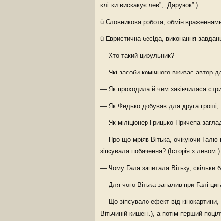
клітки вискакує лев”, „Дарунок”.)
ü Словникова робота, обмін враженнями
ü Евристична бесіда, виконання завдан
— Хто такий цирульник?
— Які засоби комічного вживає автор дл
— Як проходила й чим закінчилася стри
— Як Федько добував для друга гроші, щ
— Як міліціонер Грицько Причепа загла
— Про що мріяв Вітька, очікуючи Галю 
зіпсувала побачення? (Історія з левом.)
— Чому Галя запитала Вітьку, скільки б
— Для чого Вітька запалив при Галі циг
— Що зіпсувало ефект від кінокартини, 
Вітьчиній кишені.), а потім перший поці