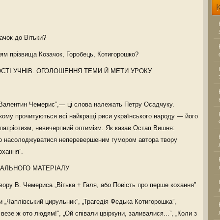
ачок до Вітьки?
ям прізвища Козачок, Горобець, Котигорошко?
ОСТІ УЧНІВ. ОГОЛОШЕННЯ ТЕМИ Й МЕТИ УРОКУ
 Валентин Чемерис”,— ці слова належать Петру Осадчуку.
якому прочитуються всі найкращі риси українського народу — його
 патріотизм, невичерпний оптимізм. Як казав Остап Вишня:
мо насолоджуватися неперевершеним гумором автора твору
охання”.
ЧАЛЬНОГО МАТЕРІАЛУ
твору В. Чемериса „Вітька + Галя, або Повість про перше кохання”
ли „Чаплівський цирульник”, „Трагедія Федька Котигорошка”,
„І везе ж ото людям!”, „Ой співали цвіркуни, заливалися...”, „Коли з