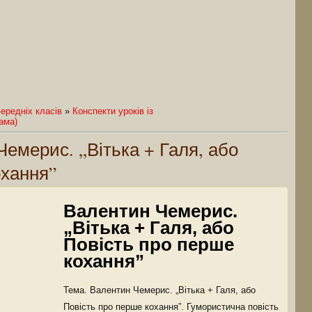
ередніх класів
»
Конспекти уроків із
рама)
емерис. „Вітька + Галя, або
охання”
Валентин Чемерис.
„Вітька + Галя, або
Повість про перше
кохання”
Тема. Валентин Чемерис. „Вітька + Галя, або
Повість про перше кохання”. Гумористична повість