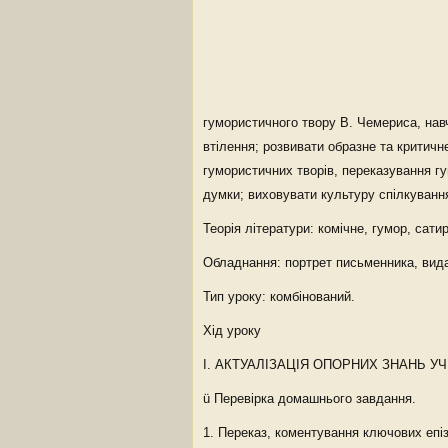
гумористичного твору В. Чемериса, навч
втілення; розвивати образне та критичн
гумористичних творів, переказування г
думки; виховувати культуру спілкування
Теорія літератури: комічне, гумор, сатир
Обладнання: портрет письменника, вида
Тип уроку: комбінований.
Хід уроку
І. АКТУАЛІЗАЦІЯ ОПОРНИХ ЗНАНЬ УЧ
ü Перевірка домашнього завдання.
1. Переказ, коментування ключових епіз