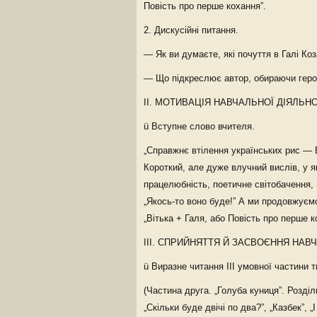
Повість про перше кохання”.
2. Дискусійні питання.
— Як ви думаєте, які почуття в Галі Коз
— Що підкреслює автор, обираючи геро
II. МОТИВАЦІЯ НАВЧАЛЬНОЇ ДІЯЛЬН
ü Вступне слово вчителя.
„Справжнє втілення українських рис —
Короткий, але дуже влучний вислів, у 
працелюбність, поетичне світобачення,
„Якось-то воно буде!” А ми продовжує
„Вітька + Галя, або Повість про перше к
III. СПРИЙНЯТТЯ Й ЗАСВОЄННЯ НАВ
ü Виразне читання III умовної частини 
(Частина друга. „Голуба куниця”. Розді
„Скільки буде двічі по два?”, „Казбек”, 