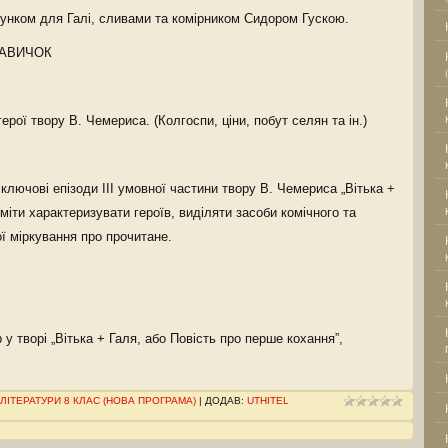
унком для Галі, сливами та комірником Сидором Гускою.
НАВИЧОК
ерої твору В. Чемериса. (Колгоспи, ціни, побут селян та ін.)
ключові епізоди III умовної частини твору В. Чемериса „Вітька +
міти характеризувати героїв, виділяти засоби комічного та
ї міркування про прочитане.
 у творі „Вітька + Галя, або Повість про перше кохання”,
 ЛІТЕРАТУРИ 8 КЛАС (НОВА ПРОГРАМА)
|
ДОДАВ
:
UTHITEL