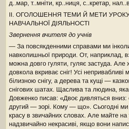
д..мар, т..мніти, кр..ниця, с..кретар, нал..
ІІ. ОГОЛОШЕННЯ ТЕМИ Й МЕТИ УРОКУ
НАВЧАЛЬНОЇ ДІЯЛЬНОСТІ
Звернення вчителя до учнів
— За повсякденними справами ми інколи
навколишньої природи. От, наприклад, в
можна довго гуляти, гуляє застуда. Але ж
довкола вкриває сніг! Усі непривабливі 
білизною снігу, а дерева та кущі — казк
снігових шатах. Щаслива та людина, яка 
Довженко писав: «Двоє дивляться вниз:
другий — зорі. Кому — що». Сьогодні ми
красу в звичайних словах. Але майте на 
надзвичайно некрасиві, якщо вони напис