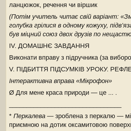
ланцюжок, речення чи віршик
(Потім учитель читає свій варіант: «Зм
голубка грілися в одному кожуху, підв’
був міцний союз двох друзів по нещастю
IV. ДОМАШНЄ ЗАВДАННЯ
Виконати вправу з підручника (за виборо
V. ПІДБИТТЯ ПІДСУМКІВ УРОКУ. РЕФЛ
Інтерактивна вправа «Мікрофон»
Ø Для мене краса природи — це ... .
________________________________
*
Перкалева
— зроблена з перкалю — міц
приємною на дотик оксамитовою поверх