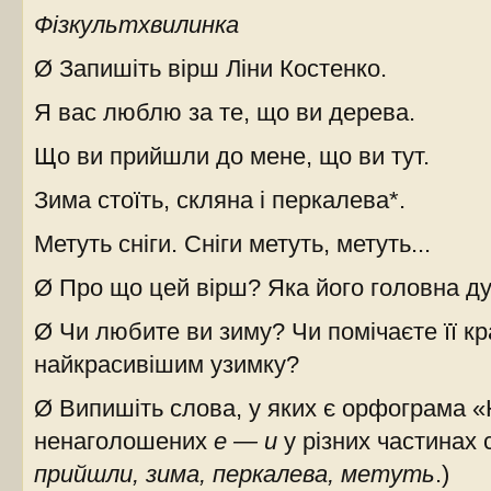
Фізкультхвилинка
Ø Запишіть вірш Ліни Костенко.
Я вас люблю за те, що ви дерева.
Що ви прийшли до мене, що ви тут.
Зима стоїть, скляна і перкалева*.
Метуть сніги. Сніги метуть, метуть...
Ø Про що цей вірш? Яка його головна д
Ø Чи любите ви зиму? Чи помічаєте її к
найкрасивішим узимку?
Ø Випишіть слова, у яких є орфограма 
ненаголошених
е — и
у різних частинах 
прийшли, зима, перкалева, метуть
.)