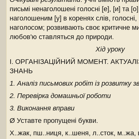
письмі ненаголошені голосні [е], [и] та [о
наголошеним [у] в коренях слів, голосні
наголосом; розвивають своє критичне ми
любов'ю ставляться до природи.
Хід уроку
І. ОРГАНІЗАЦІЙНИЙ МОМЕНТ. АКТУАЛ
ЗНАНЬ
1. Аналіз письмових робіт із розвитку з
2. Перевірка домашньої роботи
3. Виконання вправи
Ø Уставте пропущені букви.
Х..жак, пш..ниця, к..шеня, л..сток, м..жа,