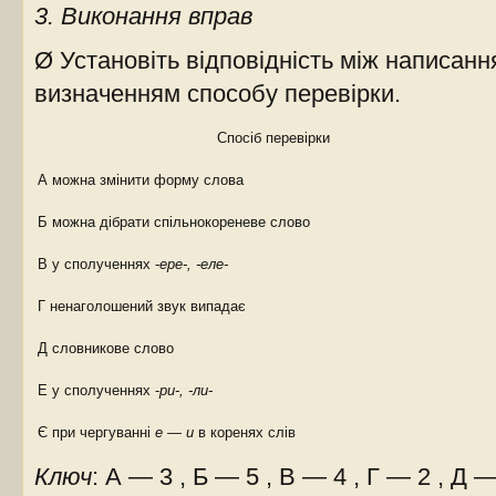
3. Виконання вправ
Ø Установіть відповідність між написанн
визначенням способу перевірки.
Спосіб перевірки
А можна змінити форму слова
Б можна дібрати спільнокореневе слово
В у сполученнях -
ере-, -еле-
Г ненаголошений звук випадає
Д словникове слово
Е у сполученнях -
ри-, -ли-
Є при чергуванні
е — и
в коренях слів
Ключ
: А — 3 , Б — 5 , В — 4 , Г — 2 , Д 