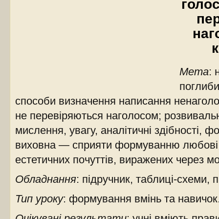
голосн
пер
наг
к
Мета
:
поглиби
способи визначення написання ненагол
не перевіряються наголосом; розвиваль
мислення, увагу, аналітичні здібності, 
виховна — сприяти формуванню любові 
естетичних почуттів, виражених через мо
Обладнання
: підручник, таблиці-схеми, п
Тип уроку
: формування вмінь та навичок
Очікувані результати
: учні вміють пра