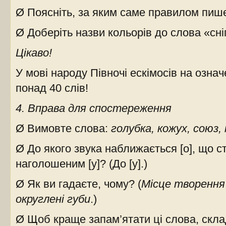
Ø Поясніть, за яким саме правилом пише
Ø Доберіть назви кольорів до слова «сні
Цікаво!
У мові народу Півночі ескімосів на означ
понад 40 слів!
4. Вправа для спостереження
Ø Вимовте слова:
голубка, кожух, союз,
Ø До якого звука наближається [о], що с
наголошеним [у]? (До [у].)
Ø Як ви гадаєте, чому? (
Місце творення 
округлені губи
.)
Ø Щоб краще запам’ятати ці слова, склад