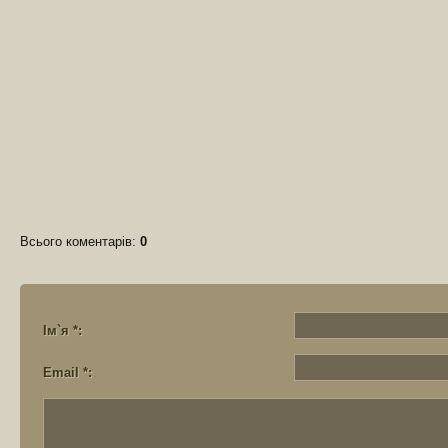
Всього коментарів
:
0
Ім`я *:
Email *: