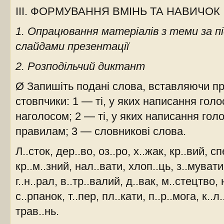
ІІІ. ФОРМУВАННЯ ВМІНЬ ТА НАВИЧОК
1. Опрацювання матеріалів з теми за п
слайдами презентації
2. Розподільчий диктант
Ø Запишіть подані слова, вставляючи пр
стовпчики: 1 — ті, у яких написання гол
наголосом; 2 — ті, у яких написання гол
правилам; 3 — словникові слова.
Л..сток, дер..во, оз..ро, х..жак, кр..вий, сп
кр..м..зний, нал..вати, хлоп..ць, з..мувати
г..н..рал, в..тр..валий, д..вак, м..стецтво, 
с..рпанок, т..пер, пл..кати, п..р..мога, к..л..
трав..нь.