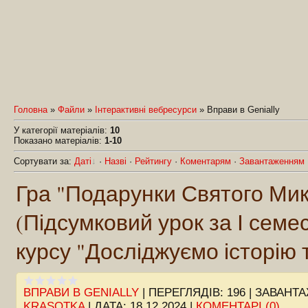
Головна
»
Файли
»
Інтерактивні вебресурси
» Вправи в Genially
У категорії матеріалів
:
10
Показано матеріалів
:
1-10
Сортувати за
:
Даті
·
Назві
·
Рейтингу
·
Коментарям
·
Завантаженням
Гра "Подарунки Святого Ми
(Підсумковий урок за І семест
курсу "Досліджуємо історію 
ВПРАВИ В GENIALLY
|
ПЕРЕГЛЯДІВ:
196
|
ЗАВАНТА
KRASOTKA
|
ДАТА:
18.12.2024
|
КОМЕНТАРІ (0)